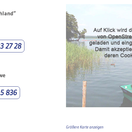
chland“
3 27 28
we
15 836
Größere Karte anzeigen