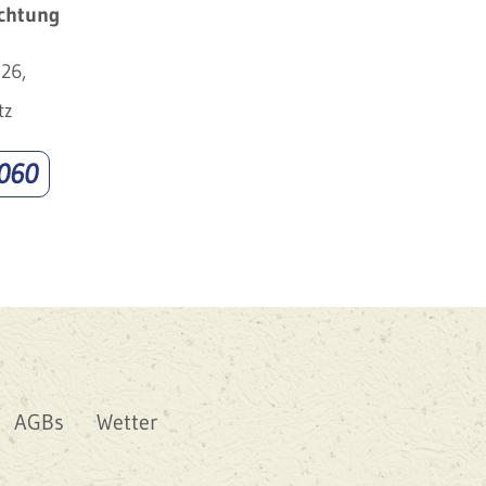
chtung
26,
tz
060
AGBs
Wetter